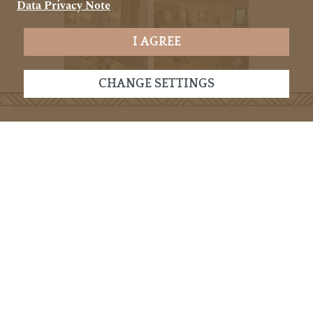
Data Privacy Note
I AGREE
CHANGE SETTINGS
Our services
Catering
Air
conditioning